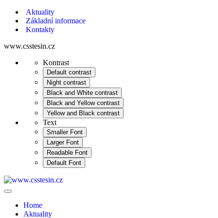
Aktuality
Základní informace
Kontakty
www.csstesin.cz
Kontrast
Default contrast
Night contrast
Black and White contrast
Black and Yellow contrast
Yellow and Black contrast
Text
Smaller Font
Larger Font
Readable Font
Default Font
Home
Aktuality