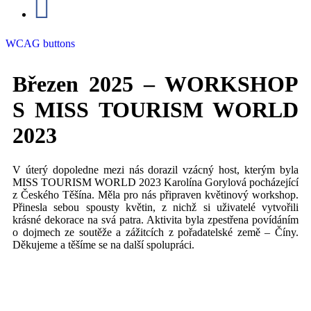
WCAG buttons
Březen 2025 – WORKSHOP
S MISS TOURISM WORLD
2023
V úterý dopoledne mezi nás dorazil vzácný host, kterým byla
MISS TOURISM WORLD 2023 Karolína Gorylová pocházející
z Českého Těšína. Měla pro nás připraven květinový workshop.
Přinesla sebou spousty květin, z nichž si uživatelé vytvořili
krásné dekorace na svá patra. Aktivita byla zpestřena povídáním
o dojmech ze soutěže a zážitcích z pořadatelské země – Číny.
Děkujeme a těšíme se na další spolupráci.
workshop-01