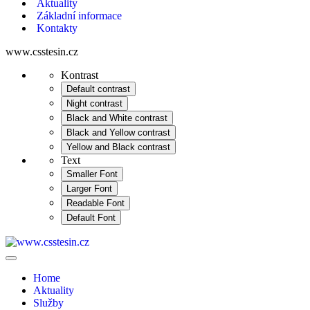
Aktuality
Základní informace
Kontakty
www.csstesin.cz
Kontrast
Default contrast
Night contrast
Black and White contrast
Black and Yellow contrast
Yellow and Black contrast
Text
Smaller Font
Larger Font
Readable Font
Default Font
Home
Aktuality
Služby