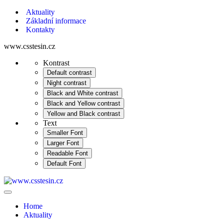
Aktuality
Základní informace
Kontakty
www.csstesin.cz
Kontrast
Default contrast
Night contrast
Black and White contrast
Black and Yellow contrast
Yellow and Black contrast
Text
Smaller Font
Larger Font
Readable Font
Default Font
Home
Aktuality