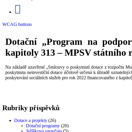
WCAG buttons
Dotační „Program na podporu
kapitoly 313 – MPSV státního 
Na základě uzavřené „Smlouvy o poskytnutí dotace z rozpočtu Mor
poskytnuta neinvestiční dotace účelově určená k úhradě uznatelných
poskytování sociálních služeb pro rok 2022 financovaného z kapito
Rubriky
příspěvků
Dotace a projekty
(26)
Dotační programy
(20)
Ježíškova vnoučata
(5)