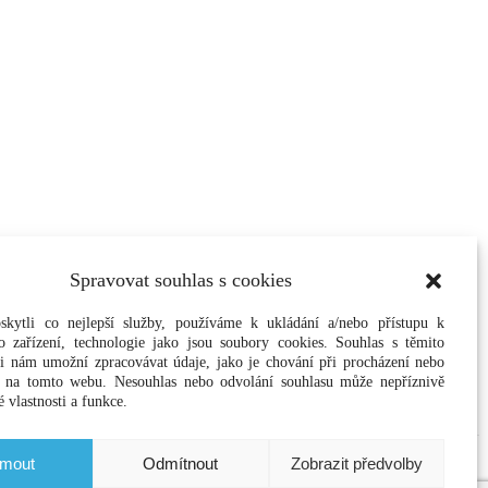
Spravovat souhlas s cookies
kytli co nejlepší služby, používáme k ukládání a/nebo přístupu k
 zařízení, technologie jako jsou soubory cookies. Souhlas s těmito
i nám umožní zpracovávat údaje, jako je chování při procházení nebo
D na tomto webu. Nesouhlas nebo odvolání souhlasu může nepříznivě
é vlastnosti a funkce.
jmout
Odmítnout
Zobrazit předvolby