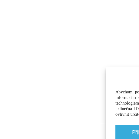
Abychom pos
informacím o
technologiem
jedinečná I
ovlivnit určit
Při