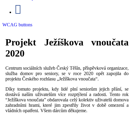
WCAG buttons
Projekt Ježíškova vnoučata
2020
Centrum sociálních služeb Český Těšín, příspěvková organizace,
služba domov pro seniory, se v roce 2020 opět zapojila do
projektu Českého rozhlasu „Ježíškova vnoučata“.
Díky tomuto projektu, kdy lidé plní seniorům jejich přání, se
dostává naším uživatelům více rozptýlení a radosti. Tento rok
“Ježíškova vnoučata” obdarovala celý kolektiv uživatelů domova
zahradními hrami, které jim zpestřily život v době omezení a
vládních opatřeni. Všem dárcům děkujeme.