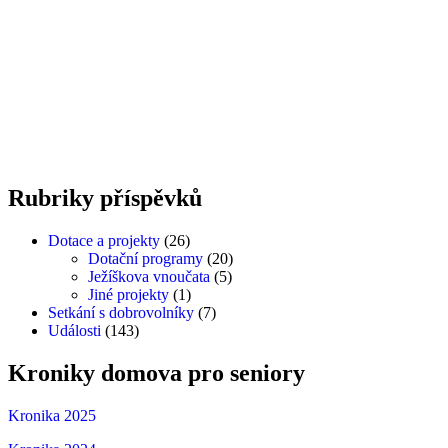
jeziskova-vnoucata-1
jeziskova-vnoucata-2
Rubriky
příspěvků
Dotace a projekty
(26)
Dotační programy
(20)
Ježíškova vnoučata
(5)
Jiné projekty
(1)
Setkání s dobrovolníky
(7)
Události
(143)
Kroniky
domova
pro
seniory
Kronika 2025