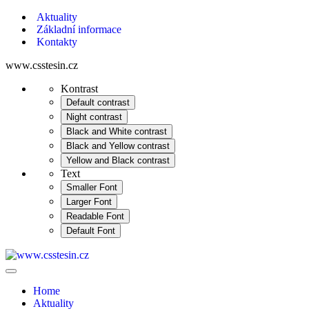
Aktuality
Základní informace
Kontakty
www.csstesin.cz
Kontrast
Default contrast
Night contrast
Black and White contrast
Black and Yellow contrast
Yellow and Black contrast
Text
Smaller Font
Larger Font
Readable Font
Default Font
Home
Aktuality