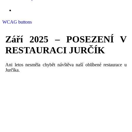
WCAG buttons
Září 2025 – POSEZENÍ V
RESTAURACI JURČÍK
Ani letos nesměla chybět návštěva naší oblíbené restaurace u
Jurčíka.
posezeni-jurcik-01
posezeni-jurcik-02