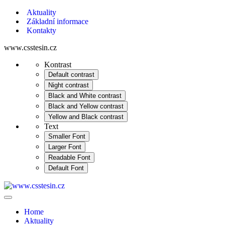
Aktuality
Základní informace
Kontakty
www.csstesin.cz
Kontrast
Default contrast
Night contrast
Black and White contrast
Black and Yellow contrast
Yellow and Black contrast
Text
Smaller Font
Larger Font
Readable Font
Default Font
Home
Aktuality