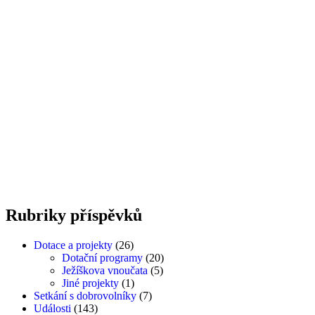
posezeni-jurcik-03
posezeni-jurcik-04
posezeni-jurcik-05
Rubriky
příspěvků
Dotace a projekty
(26)
Dotační programy
(20)
Ježíškova vnoučata
(5)
Jiné projekty
(1)
Setkání s dobrovolníky
(7)
Události
(143)